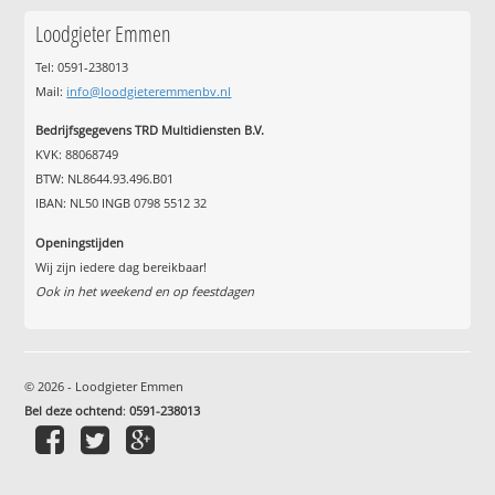
Loodgieter Emmen
Tel: 0591-238013
Mail:
info@loodgieteremmenbv.nl
Bedrijfsgegevens TRD Multidiensten B.V.
KVK: 88068749
BTW: NL8644.93.496.B01
IBAN: NL50 INGB 0798 5512 32
Openingstijden
Wij zijn iedere dag bereikbaar!
Ook in het weekend en op feestdagen
© 2026 - Loodgieter Emmen
Bel deze ochtend
:
0591-238013