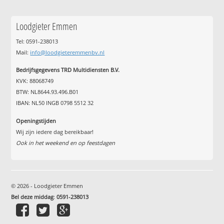
Loodgieter Emmen
Tel: 0591-238013
Mail:
info@loodgieteremmenbv.nl
Bedrijfsgegevens TRD Multidiensten B.V.
KVK: 88068749
BTW: NL8644.93.496.B01
IBAN: NL50 INGB 0798 5512 32
Openingstijden
Wij zijn iedere dag bereikbaar!
Ook in het weekend en op feestdagen
© 2026 - Loodgieter Emmen
Bel deze middag
:
0591-238013