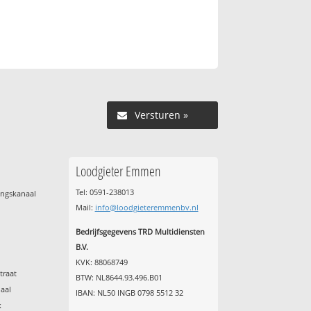
Versturen »
Loodgieter Emmen
Tel: 0591-238013
ingskanaal
Mail:
info@loodgieteremmenbv.nl
Bedrijfsgegevens TRD Multidiensten
B.V.
KVK: 88068749
traat
BTW: NL8644.93.496.B01
aal
IBAN: NL50 INGB 0798 5512 32
k