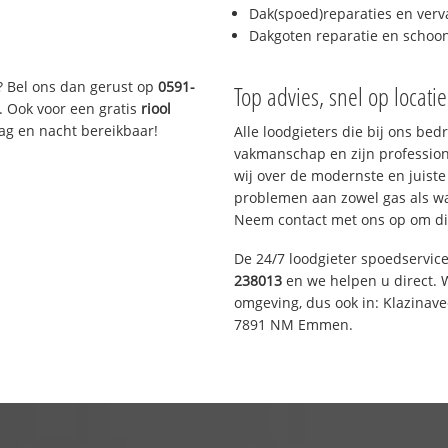
Dak(spoed)reparaties en verv
Dakgoten reparatie en scho
? Bel ons dan gerust op
0591-
Top advies, snel op locati
. Ook voor een gratis
riool
Dag en nacht bereikbaar!
Alle loodgieters die bij ons be
vakmanschap en zijn profession
wij over de modernste en juist
problemen aan zowel gas als wat
Neem contact met ons op om di
De 24/7 loodgieter spoedservic
238013
en we helpen u direct. W
omgeving, dus ook in: Klazinav
7891 NM Emmen.