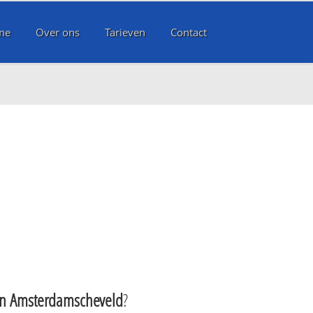
me
Over ons
Tarieven
Contact
 Amsterdamscheveld
?