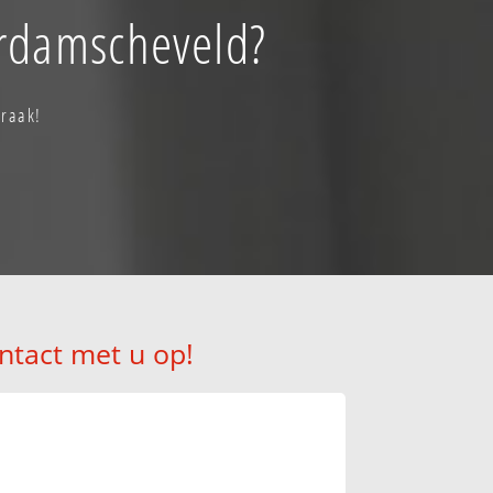
rdamscheveld?
praak!
ntact met u op!