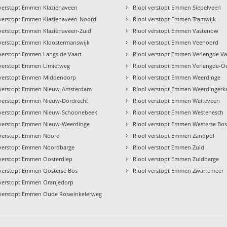
›
 verstopt Emmen Klazienaveen
Riool verstopt Emmen Siepelveen
›
 verstopt Emmen Klazienaveen-Noord
Riool verstopt Emmen Tramwijk
›
 verstopt Emmen Klazienaveen-Zuid
Riool verstopt Emmen Vastenow
›
 verstopt Emmen Kloostermanswijk
Riool verstopt Emmen Veenoord
›
 verstopt Emmen Langs de Vaart
Riool verstopt Emmen Verlengde Va
›
 verstopt Emmen Limietweg
Riool verstopt Emmen Verlengde-O
›
 verstopt Emmen Middendorp
Riool verstopt Emmen Weerdinge
›
 verstopt Emmen Nieuw-Amsterdam
Riool verstopt Emmen Weerdingerk
›
 verstopt Emmen Nieuw-Dordrecht
Riool verstopt Emmen Weiteveen
›
 verstopt Emmen Nieuw-Schoonebeek
Riool verstopt Emmen Westenesch
›
 verstopt Emmen Nieuw-Weerdinge
Riool verstopt Emmen Westerse Bo
›
 verstopt Emmen Noord
Riool verstopt Emmen Zandpol
›
 verstopt Emmen Noordbarge
Riool verstopt Emmen Zuid
›
 verstopt Emmen Oosterdiep
Riool verstopt Emmen Zuidbarge
›
 verstopt Emmen Oosterse Bos
Riool verstopt Emmen Zwartemeer
 verstopt Emmen Oranjedorp
 verstopt Emmen Oude Roswinkelerweg