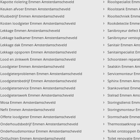
›
Kapotte riolering Emmen Amsterdamscheveld
Rioolspecialist Em
›
Keuken afvoer Emmen Amsterdamscheveld
Rioolstank Emmen 
›
Klusbedrijf Emmen Amsterdamscheveld
Riooltechniek Emm
›
Kosten loodgieter Emmen Amsterdamscheveld
Rookdetectie Emme
›
Lekkage Emmen Amsterdamscheveld
Sanibroyeur defec
›
Lekkage badkamer Emmen Amsterdamscheveld
Sanibroyeur verst
›
Lekkage dak Emmen Amsterdamscheveld
Sanitair Emmen Am
›
Lekkage opsporen Emmen Amsterdamscheveld
Sanitairspecialist
›
Lood en zinkwerk Emmen Amsterdamscheveld
Schoorsteen repar
›
Loodgieter Emmen Amsterdamscheveld
Sealskin Emmen Am
›
Loodgieterproblemen Emmen Amsterdamscheveld
Servicemonteur Em
›
Loodgietersbedrijf Emmen Amsterdamscheveld
Sphinx Emmen Ams
›
Loodgieterservice Emmen Amsterdamscheveld
Stankoverlast Emm
›
Loodgieterswerk Emmen Amsterdamscheveld
Stelrad Emmen Ams
›
Mosa Emmen Amsterdamscheveld
Storingsdienst Em
›
Nefit Emmen Amsterdamscheveld
Storingsmonteur E
›
Offerte loodgieter Emmen Amsterdamscheveld
Stormschade Emme
›
Onderhoudsbedrijf Emmen Amsterdamscheveld
Thermostaatknop v
›
Onderhoudsmonteur Emmen Amsterdamscheveld
Toilet ontstoppen
›
Ontluchten Emmen Amsterdamscheveld
Toilet renovatie E