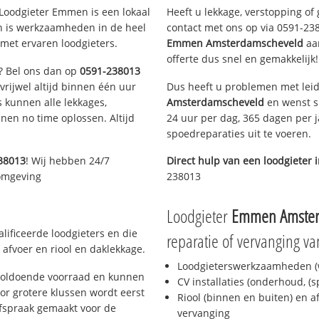
oodgieter Emmen is een lokaal
Heeft u lekkage, verstopping of
en is werkzaamheden in de heel
contact met ons op via 0591-2380
met ervaren loodgieters.
Emmen Amsterdamscheveld
aan
offerte dus snel en gemakkelijk!
n? Bel ons dan op
0591-238013
 vrijwel altijd binnen één uur
Dus heeft u problemen met leid
 kunnen alle lekkages,
Amsterdamscheveld
en wenst sn
en no time oplossen. Altijd
24 uur per dag, 365 dagen per j
spoedreparaties uit te voeren.
38013
! Wij hebben 24/7
Direct hulp van een loodgieter 
 omgeving
238013
Loodgieter
Emmen Amster
ificeerde loodgieters en die
reparatie of vervanging va
afvoer en riool en daklekkage.
Loodgieterswerkzaamheden (w
voldoende voorraad en kunnen
CV installaties (onderhoud, (
or grotere klussen wordt eerst
Riool (binnen en buiten) en a
afspraak gemaakt voor de
vervanging