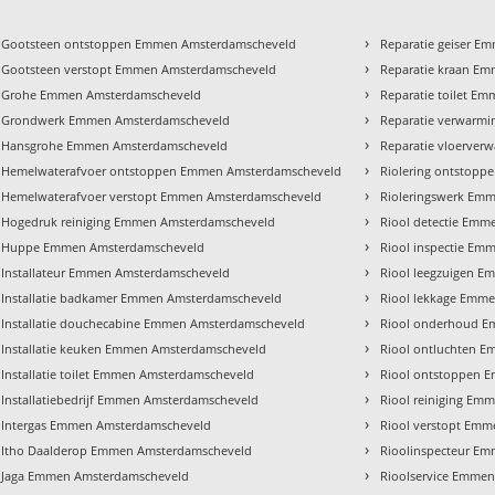
›
Gootsteen ontstoppen Emmen Amsterdamscheveld
Reparatie geiser 
›
Gootsteen verstopt Emmen Amsterdamscheveld
Reparatie kraan E
›
Grohe Emmen Amsterdamscheveld
Reparatie toilet E
›
Grondwerk Emmen Amsterdamscheveld
Reparatie verwarm
›
Hansgrohe Emmen Amsterdamscheveld
Reparatie vloerve
›
Hemelwaterafvoer ontstoppen Emmen Amsterdamscheveld
Riolering ontstop
›
Hemelwaterafvoer verstopt Emmen Amsterdamscheveld
Rioleringswerk Em
›
Hogedruk reiniging Emmen Amsterdamscheveld
Riool detectie Em
›
Huppe Emmen Amsterdamscheveld
Riool inspectie E
›
Installateur Emmen Amsterdamscheveld
Riool leegzuigen 
›
Installatie badkamer Emmen Amsterdamscheveld
Riool lekkage Emm
›
Installatie douchecabine Emmen Amsterdamscheveld
Riool onderhoud 
›
Installatie keuken Emmen Amsterdamscheveld
Riool ontluchten 
›
Installatie toilet Emmen Amsterdamscheveld
Riool ontstoppen 
›
Installatiebedrijf Emmen Amsterdamscheveld
Riool reiniging Em
›
Intergas Emmen Amsterdamscheveld
Riool verstopt Em
›
Itho Daalderop Emmen Amsterdamscheveld
Rioolinspecteur E
›
Jaga Emmen Amsterdamscheveld
Rioolservice Emme