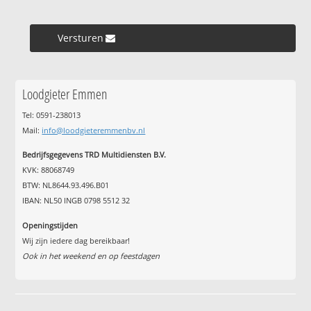
Versturen »
Loodgieter Emmen
Tel: 0591-238013
Mail:
info@loodgieteremmenbv.nl
Bedrijfsgegevens TRD Multidiensten B.V.
KVK: 88068749
BTW: NL8644.93.496.B01
IBAN: NL50 INGB 0798 5512 32
Openingstijden
Wij zijn iedere dag bereikbaar!
Ook in het weekend en op feestdagen