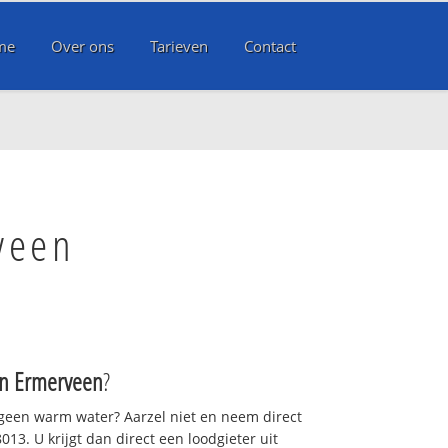
me
Over ons
Tarieven
Contact
veen
 Ermerveen
?
 geen warm water? Aarzel niet en neem direct
13. U krijgt dan direct een loodgieter uit