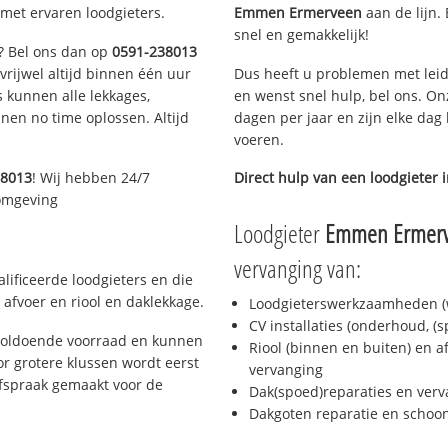
met ervaren loodgieters.
Emmen Ermerveen
aan de lijn. 
snel en gemakkelijk!
n? Bel ons dan op
0591-238013
 vrijwel altijd binnen één uur
Dus heeft u problemen met leid
 kunnen alle lekkages,
en wenst snel hulp, bel ons. On
en no time oplossen. Altijd
dagen per jaar en zijn elke dag 
voeren.
38013
! Wij hebben 24/7
Direct hulp van een loodgieter 
 omgeving
Loodgieter
Emmen Ermer
vervanging van:
ificeerde loodgieters en die
afvoer en riool en daklekkage.
Loodgieterswerkzaamheden (w
CV installaties (onderhoud, (
voldoende voorraad en kunnen
Riool (binnen en buiten) en a
r grotere klussen wordt eerst
vervanging
afspraak gemaakt voor de
Dak(spoed)reparaties en verv
Dakgoten reparatie en scho