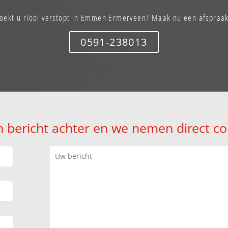
oekt u riool verstopt in Emmen Ermerveen? Maak nu een afspraa
0591-238013
n bericht achter en we nemen direct co