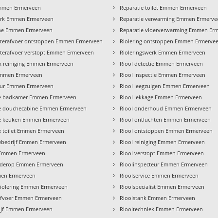
›
mmen Ermerveen
Reparatie toilet Emmen Ermerveen
›
rk Emmen Ermerveen
Reparatie verwarming Emmen Ermerve
›
he Emmen Ermerveen
Reparatie vloerverwarming Emmen Er
›
terafvoer ontstoppen Emmen Ermerveen
Riolering ontstoppen Emmen Ermerve
›
erafvoer verstopt Emmen Ermerveen
Rioleringswerk Emmen Ermerveen
›
 reiniging Emmen Ermerveen
Riool detectie Emmen Ermerveen
›
mmen Ermerveen
Riool inspectie Emmen Ermerveen
›
teur Emmen Ermerveen
Riool leegzuigen Emmen Ermerveen
›
tie badkamer Emmen Ermerveen
Riool lekkage Emmen Ermerveen
›
tie douchecabine Emmen Ermerveen
Riool onderhoud Emmen Ermerveen
›
tie keuken Emmen Ermerveen
Riool ontluchten Emmen Ermerveen
›
tie toilet Emmen Ermerveen
Riool ontstoppen Emmen Ermerveen
›
tiebedrijf Emmen Ermerveen
Riool reiniging Emmen Ermerveen
›
 Emmen Ermerveen
Riool verstopt Emmen Ermerveen
›
lderop Emmen Ermerveen
Rioolinspecteur Emmen Ermerveen
›
men Ermerveen
Rioolservice Emmen Ermerveen
›
riolering Emmen Ermerveen
Rioolspecialist Emmen Ermerveen
›
afvoer Emmen Ermerveen
Rioolstank Emmen Ermerveen
›
ijf Emmen Ermerveen
Riooltechniek Emmen Ermerveen