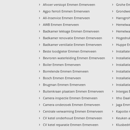
›
›
Afvoer verstopt Emmen Ermerveen
Grohe E
›
›
Agpo ferroli Emmen Ermerveen
Grondwe
›
›
All-Inservice Emmen Ermerveen
Hansgro
›
›
AWB Emmen Ermerveen
Hemelwa
›
›
Badkamer lekkage Emmen Ermerveen
Hemelwat
›
›
Badkamer renovatie Emmen Ermerveen
Hogedruk
›
›
Badkamer ventilatie Emmen Ermerveen
Huppe E
›
›
Beste loodgieter Emmen Ermerveen
Installa
›
›
Bevroren waterleiding Emmen Ermerveen
Installa
›
›
Boiler Emmen Ermerveen
Installa
›
›
Borrelende Emmen Ermerveen
Installa
›
›
Bosch Emmen Ermerveen
Installa
›
›
Brugman Emmen Ermerveen
Installa
›
›
Buitenkraan plaatsen Emmen Ermerveen
Intergas
›
›
Camera inspectie Emmen Ermerveen
Itho Daa
›
›
Camera onderzoek Emmen Ermerveen
Jaga Em
›
›
Centrale verwarming Emmen Ermerveen
Kapotte 
›
›
CV ketel onderhoud Emmen Ermerveen
Keuken 
›
›
CV ketel reparatie Emmen Ermerveen
Klusbedr