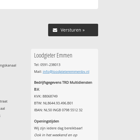
Versturen »
Loodgieter Emmen
Tel: 0591-238013
ingskanaal
Mail:
info@loodgieteremmenbv.nl
Bedrijfsgegevens TRD Multidiensten
B.V.
KVK: 88068749
traat
BTW: NL8644.93.496.B01
aal
IBAN: NL50 INGB 0798 5512 32
k
Openingstijden
Wij zijn iedere dag bereikbaar!
Ook in het weekend en op