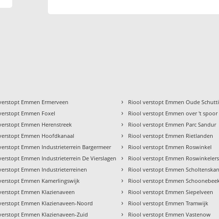
›
 verstopt Emmen Ermerveen
Riool verstopt Emmen Oude Schutt
›
 verstopt Emmen Foxel
Riool verstopt Emmen over 't spoor
›
 verstopt Emmen Herenstreek
Riool verstopt Emmen Parc Sandur
›
 verstopt Emmen Hoofdkanaal
Riool verstopt Emmen Rietlanden
›
verstopt Emmen Industrieterrein Bargermeer
Riool verstopt Emmen Roswinkel
›
verstopt Emmen Industrieterrein De Vierslagen
Riool verstopt Emmen Roswinkelers
›
verstopt Emmen Industrieterreinen
Riool verstopt Emmen Scholtenskan
›
 verstopt Emmen Kamerlingswijk
Riool verstopt Emmen Schoonebee
›
 verstopt Emmen Klazienaveen
Riool verstopt Emmen Siepelveen
›
 verstopt Emmen Klazienaveen-Noord
Riool verstopt Emmen Tramwijk
›
 verstopt Emmen Klazienaveen-Zuid
Riool verstopt Emmen Vastenow