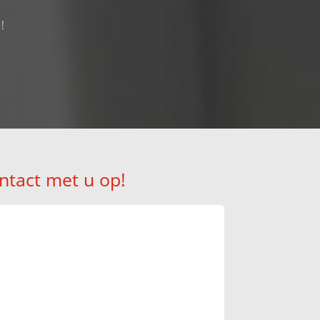
k!
ntact met u op!