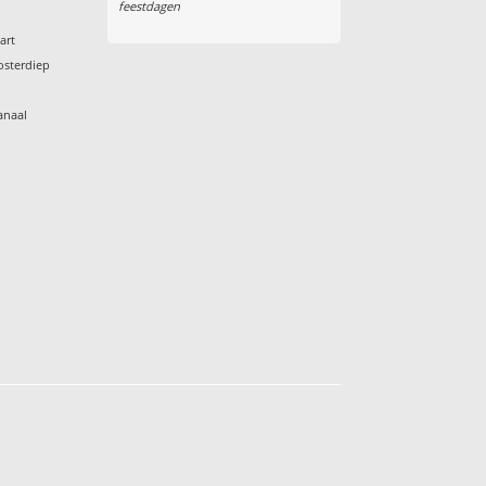
feestdagen
art
osterdiep
anaal
s