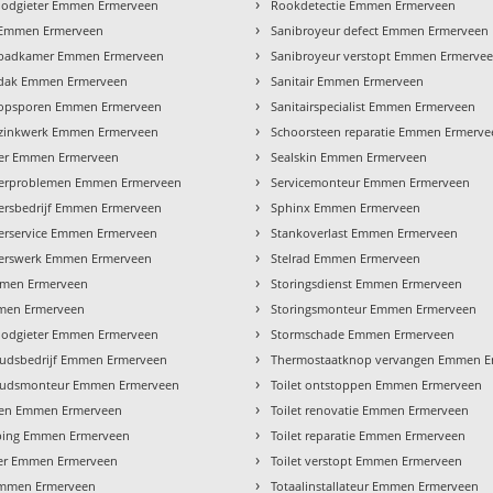
›
oodgieter Emmen Ermerveen
Rookdetectie Emmen Ermerveen
›
 Emmen Ermerveen
Sanibroyeur defect Emmen Ermerveen
›
 badkamer Emmen Ermerveen
Sanibroyeur verstopt Emmen Ermerve
›
 dak Emmen Ermerveen
Sanitair Emmen Ermerveen
›
 opsporen Emmen Ermerveen
Sanitairspecialist Emmen Ermerveen
›
 zinkwerk Emmen Ermerveen
Schoorsteen reparatie Emmen Ermerve
›
ter Emmen Ermerveen
Sealskin Emmen Ermerveen
›
terproblemen Emmen Ermerveen
Servicemonteur Emmen Ermerveen
›
ersbedrijf Emmen Ermerveen
Sphinx Emmen Ermerveen
›
erservice Emmen Ermerveen
Stankoverlast Emmen Ermerveen
›
terswerk Emmen Ermerveen
Stelrad Emmen Ermerveen
›
men Ermerveen
Storingsdienst Emmen Ermerveen
›
mmen Ermerveen
Storingsmonteur Emmen Ermerveen
›
loodgieter Emmen Ermerveen
Stormschade Emmen Ermerveen
›
udsbedrijf Emmen Ermerveen
Thermostaatknop vervangen Emmen E
›
udsmonteur Emmen Ermerveen
Toilet ontstoppen Emmen Ermerveen
›
ten Emmen Ermerveen
Toilet renovatie Emmen Ermerveen
›
ping Emmen Ermerveen
Toilet reparatie Emmen Ermerveen
›
der Emmen Ermerveen
Toilet verstopt Emmen Ermerveen
›
Emmen Ermerveen
Totaalinstallateur Emmen Ermerveen