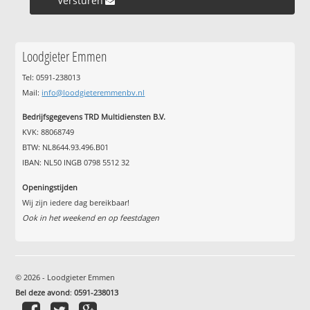
Versturen »
Loodgieter Emmen
Tel: 0591-238013
Mail:
info@loodgieteremmenbv.nl
Bedrijfsgegevens TRD Multidiensten B.V.
KVK: 88068749
BTW: NL8644.93.496.B01
IBAN: NL50 INGB 0798 5512 32
Openingstijden
Wij zijn iedere dag bereikbaar!
Ook in het weekend en op feestdagen
© 2026 - Loodgieter Emmen
Bel deze avond
:
0591-238013