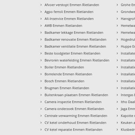
›
›
Afvoer verstopt Emmen Rietlanden
Grohe E
›
›
Agpo ferroli Emmen Rietlanden
Grondwe
›
›
All-Inservice Emmen Rietlanden
Hansgro
›
›
AWB Emmen Rietlanden
Hemelwa
›
›
Badkamer lekkage Emmen Rietlanden
Hemelwat
›
›
Badkamer renovatie Emmen Rietlanden
Hogedruk
›
›
Badkamer ventilatie Emmen Rietlanden
Huppe E
›
›
Beste loodgieter Emmen Rietlanden
Installa
›
›
Bevroren waterleiding Emmen Rietlanden
Installa
›
›
Boiler Emmen Rietlanden
Installa
›
›
Borrelende Emmen Rietlanden
Installa
›
›
Bosch Emmen Rietlanden
Installat
›
›
Brugman Emmen Rietlanden
Installa
›
›
Buitenkraan plaatsen Emmen Rietlanden
Intergas
›
›
Camera inspectie Emmen Rietlanden
Itho Daa
›
›
Camera onderzoek Emmen Rietlanden
Jaga Emm
›
›
Centrale verwarming Emmen Rietlanden
Kapotte 
›
›
CV ketel onderhoud Emmen Rietlanden
Keuken 
›
›
CV ketel reparatie Emmen Rietlanden
Klusbedr