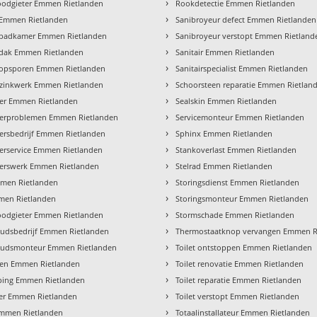
›
oodgieter Emmen Rietlanden
Rookdetectie Emmen Rietlanden
›
 Emmen Rietlanden
Sanibroyeur defect Emmen Rietlanden
›
 badkamer Emmen Rietlanden
Sanibroyeur verstopt Emmen Rietland
›
 dak Emmen Rietlanden
Sanitair Emmen Rietlanden
›
 opsporen Emmen Rietlanden
Sanitairspecialist Emmen Rietlanden
›
 zinkwerk Emmen Rietlanden
Schoorsteen reparatie Emmen Rietlan
›
er Emmen Rietlanden
Sealskin Emmen Rietlanden
›
terproblemen Emmen Rietlanden
Servicemonteur Emmen Rietlanden
›
ersbedrijf Emmen Rietlanden
Sphinx Emmen Rietlanden
›
erservice Emmen Rietlanden
Stankoverlast Emmen Rietlanden
›
terswerk Emmen Rietlanden
Stelrad Emmen Rietlanden
›
men Rietlanden
Storingsdienst Emmen Rietlanden
›
men Rietlanden
Storingsmonteur Emmen Rietlanden
›
loodgieter Emmen Rietlanden
Stormschade Emmen Rietlanden
›
udsbedrijf Emmen Rietlanden
Thermostaatknop vervangen Emmen R
›
udsmonteur Emmen Rietlanden
Toilet ontstoppen Emmen Rietlanden
›
ten Emmen Rietlanden
Toilet renovatie Emmen Rietlanden
›
ping Emmen Rietlanden
Toilet reparatie Emmen Rietlanden
›
der Emmen Rietlanden
Toilet verstopt Emmen Rietlanden
›
Emmen Rietlanden
Totaalinstallateur Emmen Rietlanden