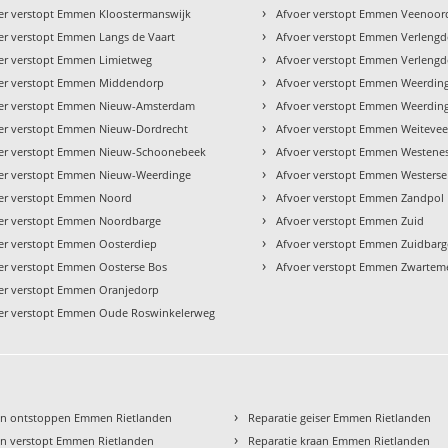
›
er verstopt Emmen Kloostermanswijk
Afvoer verstopt Emmen Veenoor
›
er verstopt Emmen Langs de Vaart
Afvoer verstopt Emmen Verlengd
›
er verstopt Emmen Limietweg
Afvoer verstopt Emmen Verlengd
›
er verstopt Emmen Middendorp
Afvoer verstopt Emmen Weerdin
›
er verstopt Emmen Nieuw-Amsterdam
Afvoer verstopt Emmen Weerdin
›
er verstopt Emmen Nieuw-Dordrecht
Afvoer verstopt Emmen Weiteve
›
er verstopt Emmen Nieuw-Schoonebeek
Afvoer verstopt Emmen Westene
›
er verstopt Emmen Nieuw-Weerdinge
Afvoer verstopt Emmen Westerse
›
er verstopt Emmen Noord
Afvoer verstopt Emmen Zandpol
›
er verstopt Emmen Noordbarge
Afvoer verstopt Emmen Zuid
›
er verstopt Emmen Oosterdiep
Afvoer verstopt Emmen Zuidbarg
›
er verstopt Emmen Oosterse Bos
Afvoer verstopt Emmen Zwartem
er verstopt Emmen Oranjedorp
er verstopt Emmen Oude Roswinkelerweg
›
en ontstoppen Emmen Rietlanden
Reparatie geiser Emmen Rietlanden
›
n verstopt Emmen Rietlanden
Reparatie kraan Emmen Rietlanden