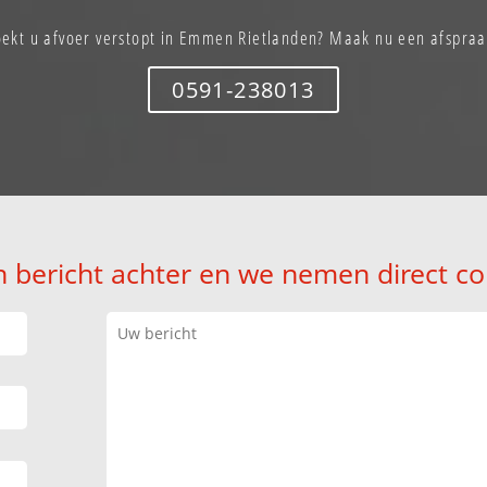
oekt u afvoer verstopt in Emmen Rietlanden? Maak nu een afspraa
0591-238013
n bericht achter en we nemen direct co