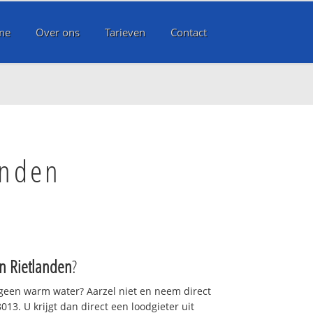
me
Over ons
Tarieven
Contact
anden
 Rietlanden
?
 geen warm water? Aarzel niet en neem direct
13. U krijgt dan direct een loodgieter uit