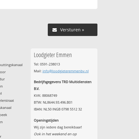
Versturen »
Loodgieter Emmen
Tel: 0591-238013
uttingskanaal
Mail:
info@loodgieteremmenbv.nl
poor
dur
Bedrijfsgegevens TRD Multidiensten
en
B.V.
el
KVK: 88068749
lerstraat
BTW: NL8644.93.496.B01
skanaal
IBAN: NL50 INGB 0798 5512 32
beek
Openingstijden
en
Wij zijn iedere dag bereikbaar!
Ook in het weekend en op
w