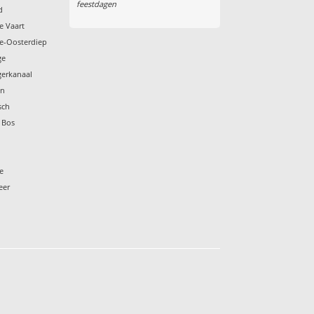
feestdagen
d
e Vaart
e-Oosterdiep
ge
gerkanaal
en
sch
 Bos
e
eer