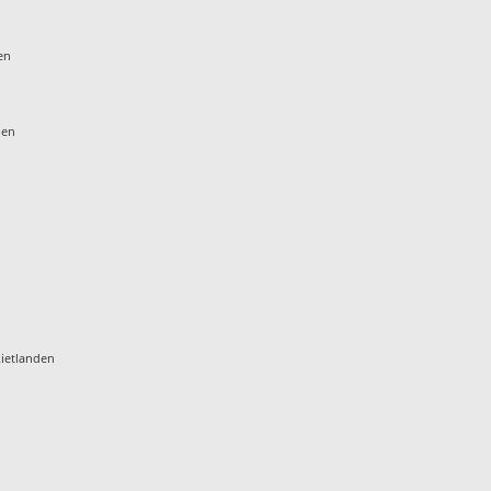
en
den
ietlanden