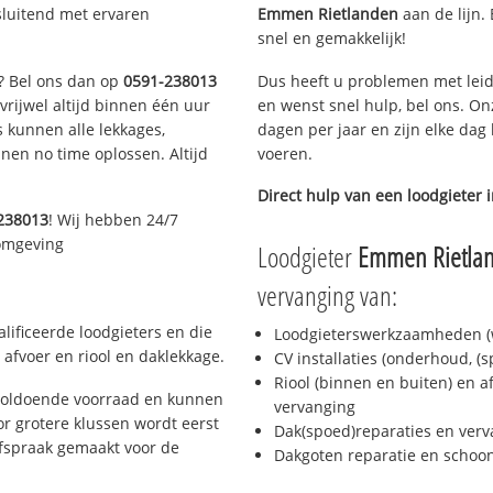
sluitend met ervaren
Emmen Rietlanden
aan de lijn. 
snel en gemakkelijk!
n? Bel ons dan op
0591-238013
Dus heeft u problemen met leid
 vrijwel altijd binnen één uur
en wenst snel hulp, bel ons. On
 kunnen alle lekkages,
dagen per jaar en zijn elke dag 
en no time oplossen. Altijd
voeren.
Direct hulp van een loodgieter 
238013
! Wij hebben 24/7
 omgeving
Loodgieter
Emmen Rietla
vervanging van:
ificeerde loodgieters en die
Loodgieterswerkzaamheden (w
afvoer en riool en daklekkage.
CV installaties (onderhoud, (
Riool (binnen en buiten) en a
voldoende voorraad en kunnen
vervanging
r grotere klussen wordt eerst
Dak(spoed)reparaties en verv
afspraak gemaakt voor de
Dakgoten reparatie en scho