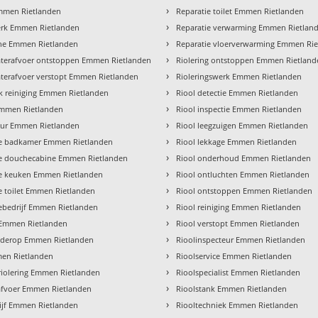
›
mmen Rietlanden
Reparatie toilet Emmen Rietlanden
›
rk Emmen Rietlanden
Reparatie verwarming Emmen Rietlan
›
he Emmen Rietlanden
Reparatie vloerverwarming Emmen Ri
›
terafvoer ontstoppen Emmen Rietlanden
Riolering ontstoppen Emmen Rietlan
›
erafvoer verstopt Emmen Rietlanden
Rioleringswerk Emmen Rietlanden
›
 reiniging Emmen Rietlanden
Riool detectie Emmen Rietlanden
›
mmen Rietlanden
Riool inspectie Emmen Rietlanden
›
teur Emmen Rietlanden
Riool leegzuigen Emmen Rietlanden
›
tie badkamer Emmen Rietlanden
Riool lekkage Emmen Rietlanden
›
tie douchecabine Emmen Rietlanden
Riool onderhoud Emmen Rietlanden
›
tie keuken Emmen Rietlanden
Riool ontluchten Emmen Rietlanden
›
ie toilet Emmen Rietlanden
Riool ontstoppen Emmen Rietlanden
›
tiebedrijf Emmen Rietlanden
Riool reiniging Emmen Rietlanden
›
 Emmen Rietlanden
Riool verstopt Emmen Rietlanden
›
lderop Emmen Rietlanden
Rioolinspecteur Emmen Rietlanden
›
en Rietlanden
Rioolservice Emmen Rietlanden
›
riolering Emmen Rietlanden
Rioolspecialist Emmen Rietlanden
›
afvoer Emmen Rietlanden
Rioolstank Emmen Rietlanden
›
ijf Emmen Rietlanden
Riooltechniek Emmen Rietlanden