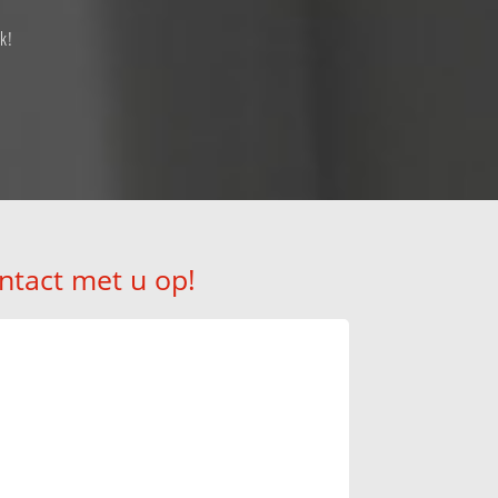
k!
ntact met u op!