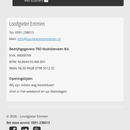
Versturen »
Loodgieter Emmen
Tel: 0591-238013
Mail:
info@loodgieteremmenbv.nl
Bedrijfsgegevens TRD Multidiensten B.V.
KVK: 88068749
BTW: NL8644.93.496.B01
IBAN: NL50 INGB 0798 5512 32
Openingstijden
Wij zijn iedere dag bereikbaar!
Ook in het weekend en op feestdagen
© 2026 - Loodgieter Emmen
Bel deze avond
:
0591-238013