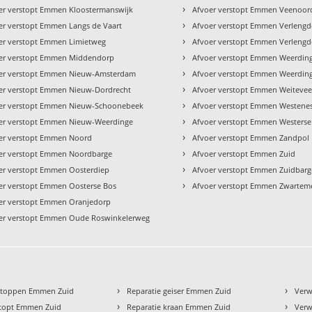
›
er verstopt Emmen Kloostermanswijk
Afvoer verstopt Emmen Veenoor
›
er verstopt Emmen Langs de Vaart
Afvoer verstopt Emmen Verlengd
›
er verstopt Emmen Limietweg
Afvoer verstopt Emmen Verlengd
›
er verstopt Emmen Middendorp
Afvoer verstopt Emmen Weerdin
›
er verstopt Emmen Nieuw-Amsterdam
Afvoer verstopt Emmen Weerdin
›
er verstopt Emmen Nieuw-Dordrecht
Afvoer verstopt Emmen Weiteve
›
er verstopt Emmen Nieuw-Schoonebeek
Afvoer verstopt Emmen Westene
›
er verstopt Emmen Nieuw-Weerdinge
Afvoer verstopt Emmen Westerse
›
er verstopt Emmen Noord
Afvoer verstopt Emmen Zandpol
›
er verstopt Emmen Noordbarge
Afvoer verstopt Emmen Zuid
›
er verstopt Emmen Oosterdiep
Afvoer verstopt Emmen Zuidbarg
›
er verstopt Emmen Oosterse Bos
Afvoer verstopt Emmen Zwartem
er verstopt Emmen Oranjedorp
er verstopt Emmen Oude Roswinkelerweg
›
›
stoppen Emmen Zuid
Reparatie geiser Emmen Zuid
Verw
›
›
stopt Emmen Zuid
Reparatie kraan Emmen Zuid
Ver