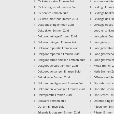
›
›
CV ketel storing Emmen Zuid
Kosten loodgi
›
›
CV Leiding kapot Emmen Zuid
Lekkage Emmen
›
›
CV Service Emmen Zuid
Lekkage badka
›
›
CV-ketel monteur Emmen Zuid
Lekkage dak E
›
›
Dakbedekking Emmen Zuid
Lekkage opspo
›
›
Dakdekker Emmen Zuid
Lood en zinkw
›
›
Dakgoot lekkage Emmen Zuid
Loodgieter Em
›
›
Dakgoot reinigen Emmen Zuid
Loodgieterpro
›
›
Dakgoot reparatie Emmen Zuid
Loodgietersbed
›
›
Dakgoot repareren Emmen Zuid
Loodgieterserv
›
›
Dakgoot schoonmaken Emmen Zuid
Loodgieterswe
›
›
Dakgoot verstopt Emmen Zuid
Mosa Emmen Z
›
›
Dakgoot vervangen Emmen Zuid
Nefit Emmen Z
›
›
Daklekkage Emmen Zuid
Offerte loodgi
›
›
Dakpannen afgewaaid Emmen Zuid
Onderhoudsbed
›
›
Dakpannen vervangen Emmen Zuid
Onderhoudsmo
›
›
Dakreparatie Emmen Zuid
Ontluchten Em
›
›
Dakwerk Emmen Zuid
Ontstopping E
›
›
Duravit Emmen Zuid
Pijpsnijder Em
›
›
Erkende loodgieter Emmen Zuid
Plieger Emmen