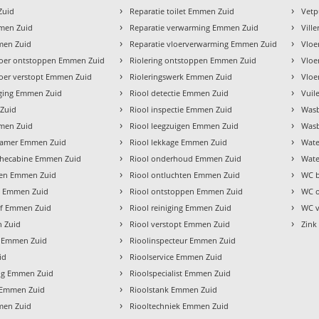
›
›
Zuid
Reparatie toilet Emmen Zuid
Vetp
›
›
men Zuid
Reparatie verwarming Emmen Zuid
Vill
›
›
men Zuid
Reparatie vloerverwarming Emmen Zuid
Vloe
›
›
oer ontstoppen Emmen Zuid
Riolering ontstoppen Emmen Zuid
Vloe
›
›
oer verstopt Emmen Zuid
Rioleringswerk Emmen Zuid
Vloe
›
›
iging Emmen Zuid
Riool detectie Emmen Zuid
Vuil
›
›
Zuid
Riool inspectie Emmen Zuid
Wasb
›
›
mmen Zuid
Riool leegzuigen Emmen Zuid
Wasb
›
›
dkamer Emmen Zuid
Riool lekkage Emmen Zuid
Wate
›
›
uchecabine Emmen Zuid
Riool onderhoud Emmen Zuid
Wate
›
›
uken Emmen Zuid
Riool ontluchten Emmen Zuid
WC b
›
›
let Emmen Zuid
Riool ontstoppen Emmen Zuid
WC 
›
›
ijf Emmen Zuid
Riool reiniging Emmen Zuid
WC v
›
›
n Zuid
Riool verstopt Emmen Zuid
Zink
›
p Emmen Zuid
Rioolinspecteur Emmen Zuid
›
id
Rioolservice Emmen Zuid
›
ing Emmen Zuid
Rioolspecialist Emmen Zuid
›
 Emmen Zuid
Rioolstank Emmen Zuid
›
men Zuid
Riooltechniek Emmen Zuid