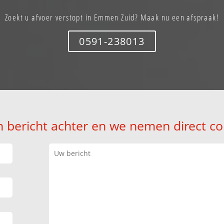
Zoekt u afvoer verstopt in Emmen Zuid? Maak nu een afspraak!
0591-238013
n bericht achter en we nemen direct co