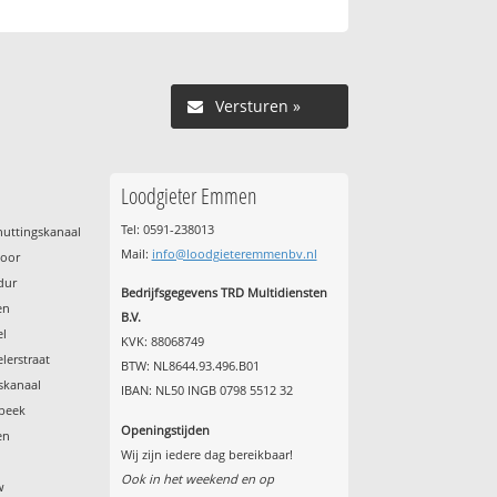
Versturen »
Loodgieter Emmen
Tel: 0591-238013
uttingskanaal
Mail:
info@loodgieteremmenbv.nl
poor
dur
Bedrijfsgegevens TRD Multidiensten
en
B.V.
el
KVK: 88068749
lerstraat
BTW: NL8644.93.496.B01
skanaal
IBAN: NL50 INGB 0798 5512 32
beek
Openingstijden
en
Wij zijn iedere dag bereikbaar!
Ook in het weekend en op
w