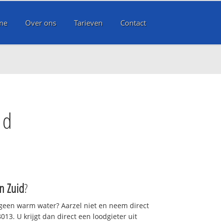
me
Over ons
Tarieven
Contact
id
 Zuid
?
 geen warm water? Aarzel niet en neem direct
13. U krijgt dan direct een loodgieter uit