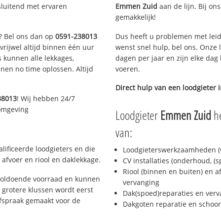
sluitend met ervaren
Emmen Zuid
aan de lijn. Bij on
gemakkelijk!
n? Bel ons dan op
0591-238013
Dus heeft u problemen met leid
 vrijwel altijd binnen één uur
wenst snel hulp, bel ons. Onze 
 kunnen alle lekkages,
dagen per jaar en zijn elke dag 
en no time oplossen. Altijd
voeren.
Direct hulp van een loodgieter 
38013
! Wij hebben 24/7
 omgeving
Loodgieter
Emmen Zuid
he
van:
ificeerde loodgieters en die
Loodgieterswerkzaamheden (w
afvoer en riool en daklekkage.
CV installaties (onderhoud, (
Riool (binnen en buiten) en a
voldoende voorraad en kunnen
vervanging
 grotere klussen wordt eerst
Dak(spoed)reparaties en verv
afspraak gemaakt voor de
Dakgoten reparatie en scho