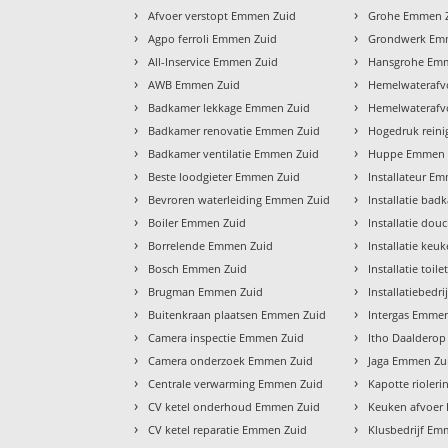
›
›
Afvoer verstopt Emmen Zuid
Grohe Emmen 
›
›
Agpo ferroli Emmen Zuid
Grondwerk Em
›
›
All-Inservice Emmen Zuid
Hansgrohe Em
›
›
AWB Emmen Zuid
Hemelwaterafv
›
›
Badkamer lekkage Emmen Zuid
Hemelwaterafv
›
›
Badkamer renovatie Emmen Zuid
Hogedruk rein
›
›
Badkamer ventilatie Emmen Zuid
Huppe Emmen 
›
›
Beste loodgieter Emmen Zuid
Installateur E
›
›
Bevroren waterleiding Emmen Zuid
Installatie ba
›
›
Boiler Emmen Zuid
Installatie do
›
›
Borrelende Emmen Zuid
Installatie ke
›
›
Bosch Emmen Zuid
Installatie toi
›
›
Brugman Emmen Zuid
Installatiebedr
›
›
Buitenkraan plaatsen Emmen Zuid
Intergas Emme
›
›
Camera inspectie Emmen Zuid
Itho Daaldero
›
›
Camera onderzoek Emmen Zuid
Jaga Emmen Zu
›
›
Centrale verwarming Emmen Zuid
Kapotte rioler
›
›
CV ketel onderhoud Emmen Zuid
Keuken afvoer
›
›
CV ketel reparatie Emmen Zuid
Klusbedrijf Em