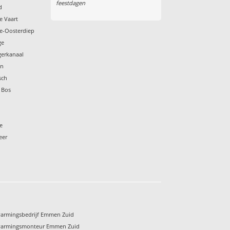
feestdagen
d
e Vaart
e-Oosterdiep
ge
gerkanaal
en
sch
 Bos
e
eer
armingsbedrijf Emmen Zuid
warmingsmonteur Emmen Zuid